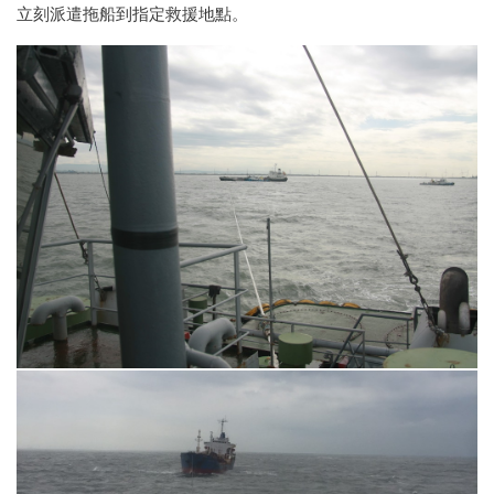
立刻派遣拖船到指定救援地點。
海事工程作業