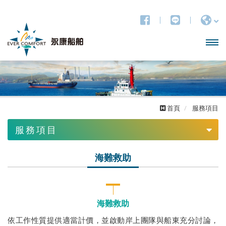
開啟
主選
單
首頁
服務項目
服務項目
港口拖船服務
海難救助
海難救助
沿岸拖曳
海難救助
離岸工程協助
依工作性質提供適當計價，並啟動岸上團隊與船東充分討論，